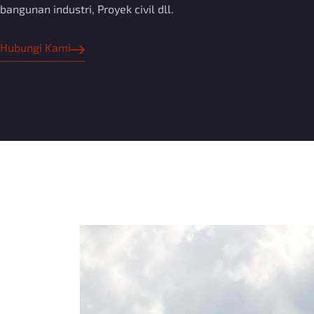
bangunan industri, Proyek civil dll.
Hubungi Kami