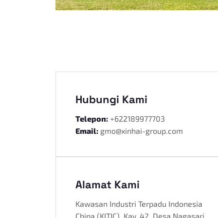
Hubungi Kami
Telepon:
+622189977703
Email:
gmo@xinhai-group.com
Alamat Kami
Kawasan Industri Terpadu Indonesia
China (KITIC), Kav. 42, Desa Nagasari,