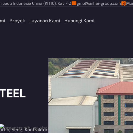
rpadu Indonesia China (KITIC), Kav. 42
gmo@xinhai-group.com
Mon
ami
Proyek
Layanan Kami
Hubungi Kami
STEEL
rlin, Seng, Kontraktor